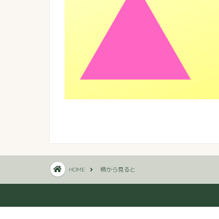
HOME
横から見ると