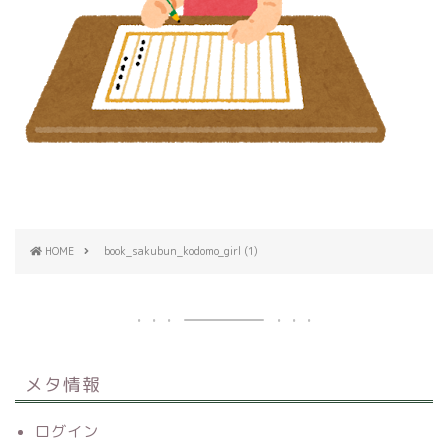
HOME
book_sakubun_kodomo_girl (1)
メタ情報
ログイン