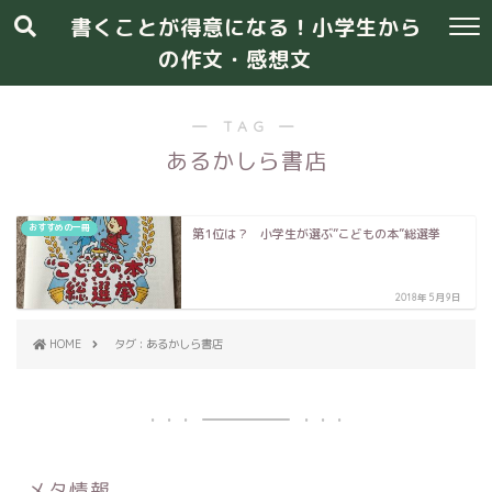
書くことが得意になる！小学生から
の作文・感想文
― TAG ―
あるかしら書店
おすすめの一冊
第1位は？ 小学生が選ぶ”こどもの本”総選挙
2018年5月9日
HOME
タグ : あるかしら書店
メタ情報