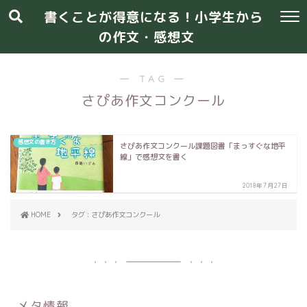
書くことが得意になる！小学生から
の作文・感想文
― TAG ―
さぴあ作文コンクール
感想文の書き方
さぴあ作文コンクール課題図書「まっすぐな地平
線」で感想文を書く
2018年7月27日
HOME
タグ : さぴあ作文コンクール
メタ情報