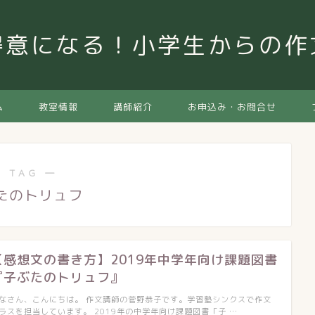
得意になる！小学生からの
ム
教室情報
講師紹介
お申込み・お問合せ
 TAG ―
たのトリュフ
【感想文の書き方】2019年中学年向け課題図書
『子ぶたのトリュフ』
なさん、こんにちは。 作文講師の菅野恭子です。学習塾シンクスで作文
ラスを担当しています。 2019年の中学年向け課題図書「子 …