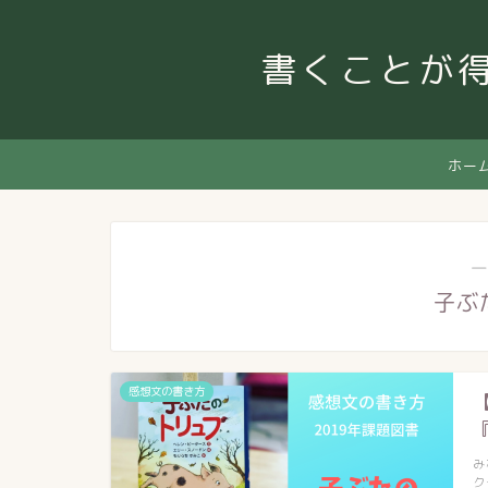
書くことが
ホー
―
子ぶ
感想文の書き方
み
ク