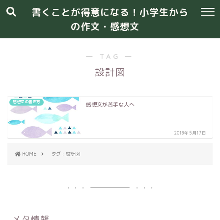
書くことが得意になる！小学生から
の作文・感想文
― TAG ―
設計図
感想文の書き方
感想文が苦手な人へ
2018年5月17日
HOME
タグ : 設計図
メタ情報