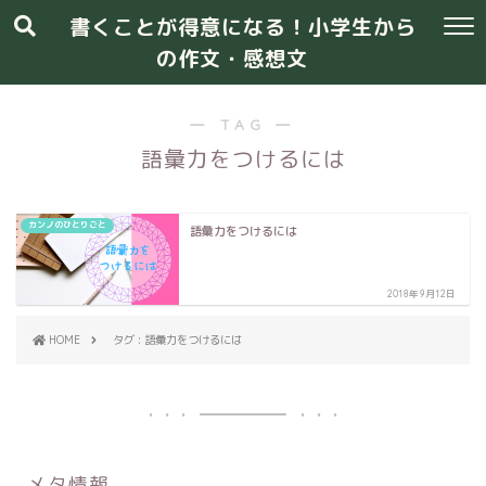
書くことが得意になる！小学生から
の作文・感想文
― TAG ―
語彙力をつけるには
カンノのひとりごと
語彙力をつけるには
2018年9月12日
HOME
タグ : 語彙力をつけるには
メタ情報