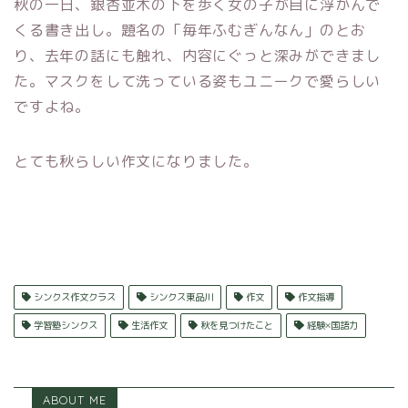
秋の一日、銀杏並木の下を歩く女の子が目に浮かんで
くる書き出し。題名の「毎年ふむぎんなん」のとお
り、去年の話にも触れ、内容にぐっと深みができまし
た。マスクをして洗っている姿もユニークで愛らしい
ですよね。
とても秋らしい作文になりました。
シンクス作文クラス
シンクス東品川
作文
作文指導
学習塾シンクス
生活作文
秋を見つけたこと
経験×国語力
ABOUT ME