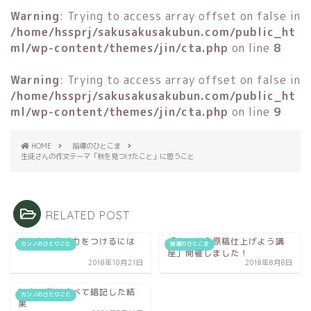
Warning
: Trying to access array offset on false in
/home/hssprj/sakusakusakubun.com/public_ht
ml/wp-content/themes/jin/cta.php
on line
8
Warning
: Trying to access array offset on false in
/home/hssprj/sakusakusakubun.com/public_ht
ml/wp-content/themes/jin/cta.php
on line
9
HOME
指導のひとこま
生徒さんの作文テーマ「秋を見つけたこと」に思うこと
RELATED POST
読解力と共感力をつけるには
「弁論大会原稿仕上げよう講
カンノのひとりごと
指導のひとこま
座」開催しました！
2018年10月21日
2018年8月8日
百人一首をすべて暗記した結
カンノのひとりごと
果