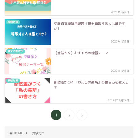
2020年1月9日
受験対策
受験作文練習用課題【最も尊敬する人は誰です
か】
2020年1月9日
作文の書き方
【受験作文】おすすめの練習テーマ
2020年1月8日
受験対策
断然差がつく「わたしの長所」の書き方を教えま
す
2019年12月27日
1
2
3
HOME
受験対策