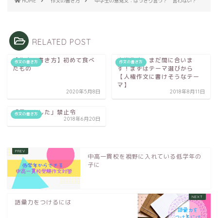
HOME
作文の書き方
中学生の意見文：はっきり言う？ 言わない？
RELATED POST
【作文の書き方】初めて食べ
人権作文、まだ間に合いま
作文の書き方
作文の書き方
たもの
す！まずはテーマ選びから
【人権作文に書けそうなテー
マ】
2020年5月8日
2018年8月11日
「言いました」禁止令
作文の書き方
2018年6月20日
中高一貫校を視野に入れている低学年の
子に
語彙力をつけるには