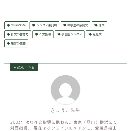
YesかNoか
シンクス東品川
中学生の意見文
作文
作文の書き方
作文指導
学習塾シンクス
意見文
是非の主題
ABOUT ME
きょうこ先生
2003年より作文指導に携わる。東京（品川）横浜にて
対面指導。 現在はオンラインをメインに、愛媛県松山