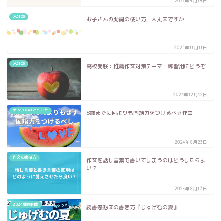
2026年4月14日
未分類
お子さんの助詞の使い方、大丈夫ですか
2025年11月11日
未分類
高校受験：推薦作文対策テーマ 練習用にどうぞ
2024年12月12日
カンノのひとりごと
8歳までに何よりも国語力をつけるべき理由
2024年8月23日
作文の書き方
作文を話し言葉で書いてしまうのはどうしたらよ
い？
2024年8月17日
2024課題図書
読書感想文の書き方『じゅげむの夏』