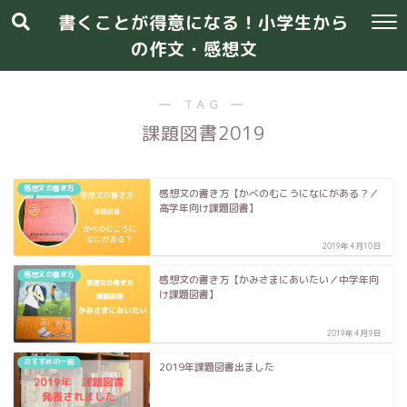
書くことが得意になる！小学生から
の作文・感想文
― TAG ―
課題図書2019
感想文の書き方
感想文の書き方【かべのむこうになにがある？／
高学年向け課題図書】
2019年4月10日
感想文の書き方
感想文の書き方【かみさまにあいたい／中学年向
け課題図書】
2019年4月9日
おすすめの一冊
2019年課題図書出ました